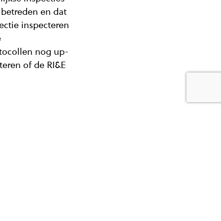
 betreden en dat
ectie inspecteren
e
tocollen nog up-
teren of de RI&E