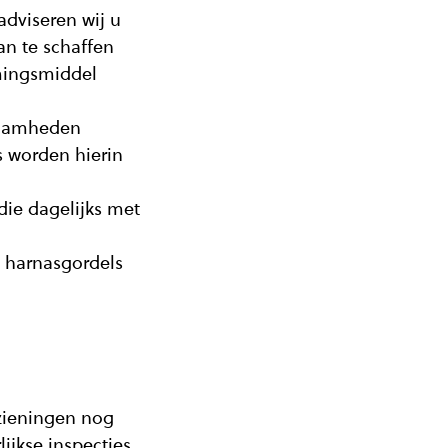
dviseren wij u
an te schaffen
mingsmiddel
kzaamheden
 worden hierin
die dagelijks met
s harnasgordels
rzieningen nog
ijkse inspecties