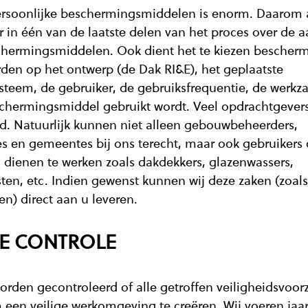
rsoonlijke beschermingsmiddelen is enorm. Daarom a
 in één van de laatste delen van het proces over de a
chermingsmiddelen. Ook dient het te kiezen bescher
den op het ontwerp (de Dak RI&E), het geplaatste
ysteem, de gebruiker, de gebruiksfrequentie, de wer
chermingsmiddel gebruikt wordt. Veel opdrachtgevers
d. Natuurlijk kunnen niet alleen gebouwbeheerders,
s en gemeentes bij ons terecht, maar ook gebruikers 
 dienen te werken zoals dakdekkers, glazenwassers,
en, etc. Indien gewenst kunnen wij deze zaken (zoal
en) direct aan u leveren.
KE CONTROLE
orden gecontroleerd of alle getroffen veiligheidsvoo
een veilige werkomgeving te creëren. Wij voeren jaarl